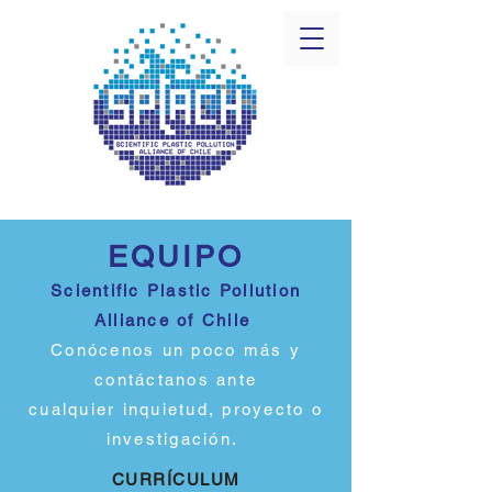
EQUIP
O
Scientific Plastic Pollution
Alliance of Chile
Conócenos un poco más
y
contáctanos ante
cualquier
inquietud, proyecto o
investigación.
CURRÍCULUM